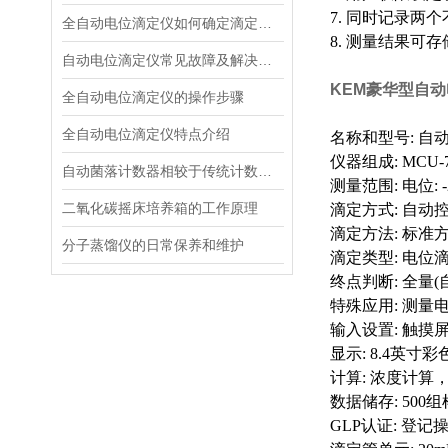
7. 同时记录两
全自动电位滴定仪如何确定滴定终点？
8. 测量结果可
自动电位滴定仪常见故障及解决办法
KEM
豪华型自动
全自动电位滴定仪的操作步骤
全自动电位滴定仪特点介绍
名称和型号: 自动
仪器组成: MCU-
自动菌落计数器相较于传统计数器的优势体现在哪里呢
测量范围: 电位: -2
二氧化碳摇床培养箱的工作原理
滴定方式: 自动
滴定方法: 标准
分子蒸馏仪的日常保养和维护
滴定类型: 电位
终点判断: 全量
特殊应用: 测量电
输入设置: 触摸
显示: 8.4英寸
计算: 浓度计
数据储存: 500
GLP认证: 登