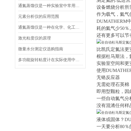
测定氮的.低运
通氮蒸馏仪是一种实验室中常用的分离和纯化化学物质的设备
设备燃烧分析所需
作为载气，氦气
元素分析仪的应用范围
DUMATHE
通氮蒸馏仪是一种在化学、化工行业中广泛使用的实验设备
耗的氦气少50％
还有更多可以节
激光粒度仪的原理
微量水分测定仪选购指南
比凯氏定氮法更
根据杜马斯法，
多功能旋转粘度计在实际使用中操作相对简便
实验室空间和更
使用DUMATH
无铬反应器
无需处理石英棉
即用型颗粒，因
一些自动氮气分
没有混淆任何样
液体或固体？DU
一天要分析80％