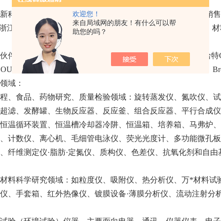
新科技有限公司成立于2004年，具有十多年科研仪器设备的销
欢迎您！
来自局域网的朋友！有什么可以帮
浙江高校、科研机构、工矿企业销售
国产及进口生物、化工、材
助您的吗？
伙伴有：
日本京都电子（KEM）、西班牙Fungilab、德国格哈特Ger
COULTER、PE、精工SEIKO、KSV、ACS、PARKER、MD、Br
领域：
程、食品、药物研究、质量检验领域：旋转蒸发仪、氮吹仪、试
超滤、发酵罐、生物反应器、反应釜、组合反应器、平行合成仪
恒温循环装置、恒温槽冷却器冷阱、恒温箱、培养箱、马弗炉、
、计数仪、离心机、毛细管电泳仪、荧光光度计、多功能微孔板
、纤维测定仪·脂肪·定氮仪、质构仪、色差仪、抗氧化剂和自
材料科学研究领域：如粒度仪、吸附仪、热分析仪、万*材料试
仪、手套箱、红外热像仪、镀膜设备·薄膜分析仪、流动注射分析