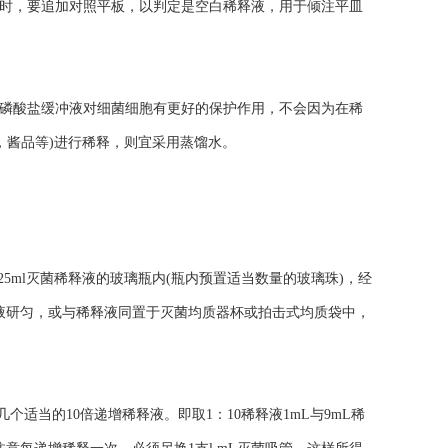
时，要追加对照平板，以判定是空白稀释液，用于倾注平皿
磷酸盐缓冲液对细菌细胞有更好的保护作用，不会因为在稀
，酱品等)进行稀释，则宜采用蒸馏水。
25ml灭菌稀释液的玻璃瓶内(瓶内预置适当数量的玻璃珠)，经
释液研匀，或与稀释液同置于灭菌均质器杯或拍击式均质袋中，
适当的10倍递增稀释液。即取1：10稀释液1mL与9mL稀