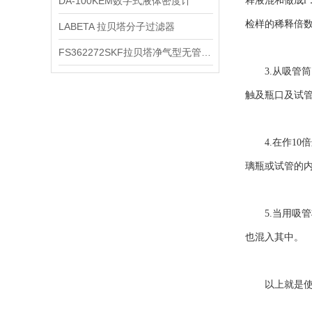
DA-100KEM数字式液体密度计
释液混和做成l
检样的稀释倍
LABETA 拉贝塔分子过滤器
FS362272SKF拉贝塔净气型无管安全柜
3.从吸管筒
触及瓶口及试管
4.在作10倍
璃瓶或试管的
5.当用吸管
也混入其中。
以上就是使用