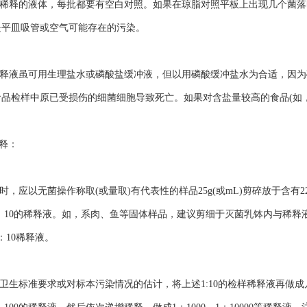
稀释的液体，每批都要有空白对照。如果在琼脂对照平板上出现几个菌落
是平皿吸管或空气可能存在的污染。
释液虽可用生理盐水或磷酸盐缓冲液，但以用磷酸缓冲盐水为合适，因为
品检样中原已受损伤的细菌细胞导致死亡。如果对含盐量较高的食品(如
释：
，应以无菌操作称取(或量取)有代表性的样品25g(或mL)剪碎放于含有2
：10的稀释液。如，系肉、鱼等固体样品，建议剪细于灭菌乳钵内与稀
：10稀释液。
生标准要求或对标本污染情况的估计，将上述1:10的检样稀释液再做成几个