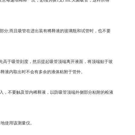
液。注意每递增稀释一次，必须另换1支l mL灭菌吸管，这样所得
部分;而且吸管在进出装有稀释液的玻璃瓶和试管时，也不要
，应先高于吸管刻度，然后提起吸管顶端离开液面，将顶端贴于玻
稀释液内取出时不会有多余的液体粘附于管外。
入，不要触及管内稀释液，以防吸管顶端外侧部分粘附的检液
地使用该测量仪。