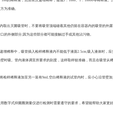
：100的稀释液，然后依次递增稀释，做成1：1000、1：10000等稀释
数方为准确。
内取出灭菌吸管时，不要将吸管顶端碰着其他仍留在容器内的吸管的外露
口的外侧部分;因为这些部分都可能接触过手或其他沾污物。
递增稀释中，吸管插入检样稀释液内不能低于液面2.5cm;吸入液体时
内壁时吸。管内液体调至所要求的刻度，这样取样较准确，而且在吸管从
将检样稀释液加至另一装有9mL空白稀释液的试管内时，应小心沿管壁加
数字式抑菌圈测量仪进行检测时需要遵守的要求，希望能帮助大家更好