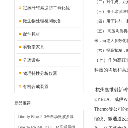
（二）对牛奶、豆
定氮纤维素脂肪二氧化硫
（三）用于冰淇淋
微生物处理检测设备
（四）用于乳剂、
（五） 高压均质
配件耗材
米，而绝大多数化妆品
实验室家具
（六）提高鳖精，
分离设备
（七）作为高压
料液的均质和高
物理特性分析仪器
有机合成装置
杭州嘉维创新科技
EYELA、威伊WE
新品推荐
Thermo等
Liberty Blue 2.0全自动微波多肽合成仪
缩仪、微通道反
Liberty PRIME 2.0CEM高通量微波多肽合成仪