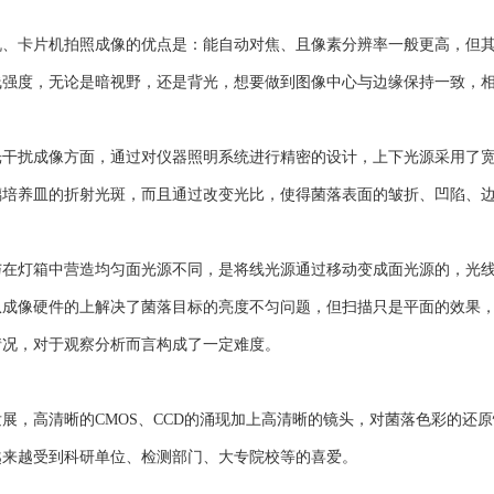
卡片机拍照成像的优点是：能自动对焦、且像素分辨率一般更高，但其成
线强度，无论是暗视野，还是背光，想要做到图像中心与边缘保持一致，
扰成像方面，通过对仪器照明系统进行精密的设计，上下光源采用了宽光
璃培养皿的折射光斑，而且通过改变光比，使得菌落表面的皱折、凹陷、
灯箱中营造均匀面光源不同，是将线光源通过移动变成面光源的，光线
从成像硬件的上解决了菌落目标的亮度不匀问题，但扫描只是平面的效果
情况，对于观察分析而言构成了一定难度。
，高清晰的CMOS、CCD的涌现加上高清晰的镜头，对菌落色彩的还
越来越受到科研单位、检测部门、大专院校等的喜爱。