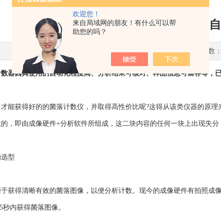
欢迎您！
看完本篇你就知道该如何选择自
来自局域网的朋友！有什么可以帮
助您的吗？
更新时间：2023-01-18 点击次数：
计数器
因其使用的自动化程度高、分析结果可核对、样品信息可留存等，
能获得好的的菌落计数仪，并取得高性价比呢?这得从该类仪器的原理来
数的，即由成像硬件+分析软件所组成，这二块内容的任何一块上出现失分
选型
获得清晰有效的菌落图像，以便分析计数。现今的成像硬件有拍照成像
.5秒内获得菌落图像。