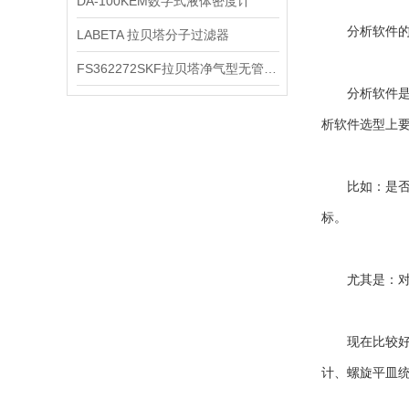
DA-100KEM数字式液体密度计
分析软件的
LABETA 拉贝塔分子过滤器
FS362272SKF拉贝塔净气型无管安全柜
分析软件是全
析软件选型上
比如：是否能
标。
尤其是：对于
现在比较好的
计、螺旋平皿