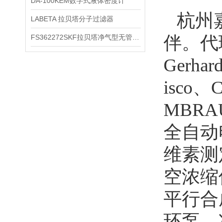
DA-100KEM数字式液体密度计
杭州嘉
LABETA 拉贝塔分子过滤器
伴。代
FS362272SKF拉贝塔净气型无管安全柜
Gerh
isco
MBRA
全自动
维素测
空浓缩
平行合
环泵、