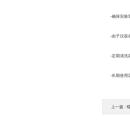
-确保实验室
-由于仪器在
-定期清洗蒸
-长期使用定
上一篇 :