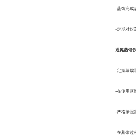
-蒸馏完成后
-定期对仪器
通氮蒸馏
-定氮蒸馏装
-在使用蒸馏
-严格按照实
-在蒸馏过程