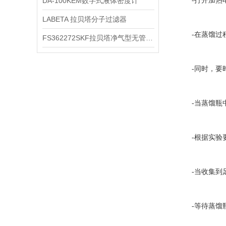
DA-100KEM数字式液体密度计
-打开加热电
LABETA 拉贝塔分子过滤器
-在蒸馏过程
FS362272SKF拉贝塔净气型无管安全柜
-同时，要时
-当蒸馏瓶中
-根据实验要
-当收集到足
-等待蒸馏瓶