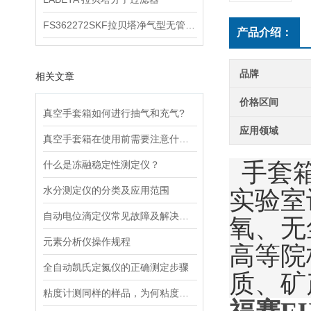
FS362272SKF拉贝塔净气型无管安全柜
产品介绍：
品牌
相关文章
价格区间
真空手套箱如何进行抽气和充气?
应用领域
真空手套箱在使用前需要注意什么？
  手
什么是冻融稳定性测定仪？
水分测定仪的分类及应用范围
实验室
自动电位滴定仪常见故障及解决办法
氧、无
元素分析仪操作规程
高等院
全自动凯氏定氮仪的正确测定步骤
质、矿
粘度计测同样的样品，为何粘度结果会不一样?