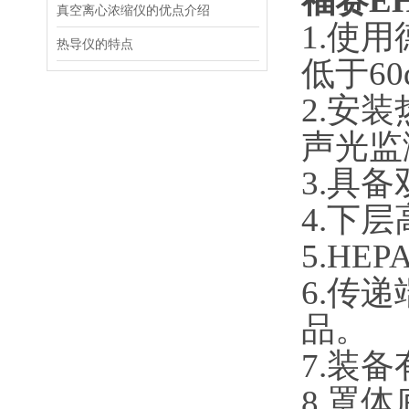
福赛E
真空离心浓缩仪的优点介绍
1.使
热导仪的特点
低于60
2.安
声光监
3.具
4.下
5.H
6.传
品。
7.装
8.罩